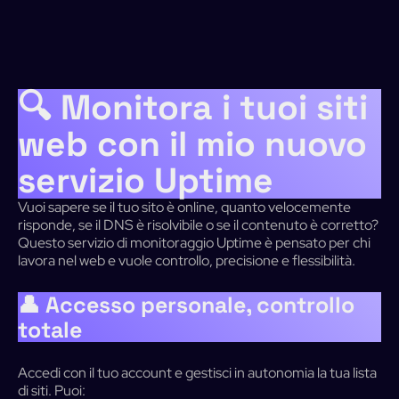
Skip
to
main
content
🔍 Monitora i tuoi siti
web con il mio nuovo
servizio Uptime
Vuoi sapere se il tuo sito è online, quanto velocemente
risponde, se il DNS è risolvibile o se il contenuto è corretto?
Questo servizio di monitoraggio Uptime è pensato per chi
lavora nel web e vuole controllo, precisione e flessibilità.
👤 Accesso personale, controllo
totale
Accedi con il tuo account e gestisci in autonomia la tua lista
di siti. Puoi: