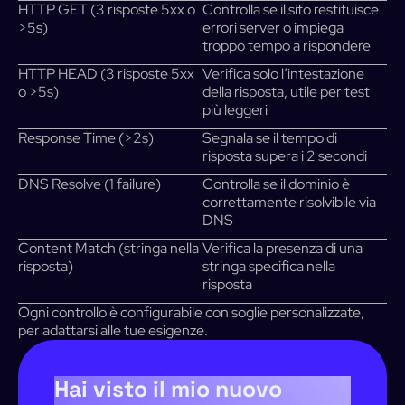
HTTP GET (3 risposte 5xx o
Controlla se il sito restituisce
>5s)
errori server o impiega
troppo tempo a rispondere
HTTP HEAD (3 risposte 5xx
Verifica solo l’intestazione
o >5s)
della risposta, utile per test
più leggeri
Response Time (>2s)
Segnala se il tempo di
risposta supera i 2 secondi
DNS Resolve (1 failure)
Controlla se il dominio è
correttamente risolvibile via
DNS
Content Match (stringa nella
Verifica la presenza di una
risposta)
stringa specifica nella
risposta
Ogni controllo è configurabile con soglie personalizzate,
per adattarsi alle tue esigenze.
Hai visto il mio nuovo