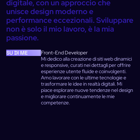
digitale,
con
un
approccio
che
unisce
design
moderno
e
performance
eccezionali.
Sviluppare
non
è
solo
il
mio
lavoro,
è
la
mia
passione.
SU DI ME
Front-End Developer
Mi dedico alla creazione di siti web dinamici
e responsive, curati nei dettagli per offrire
esperienze utente fluide e coinvolgenti.
Amo lavorare con le ultime tecnologie e
trasformare le idee in realtà digitali. Mi
piace esplorare nuove tendenze nel design
e migliorare continuamente le mie
competenze.