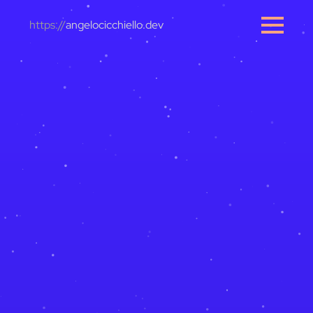
Skip
https://
angelocicchiello.dev
to
main
content