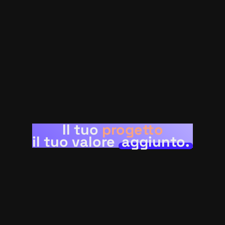
Il tuo
progetto
il tuo valore
aggiunto.
Mettiti in contatto, mandami una mail!
ciao@angelocicchiello.dev